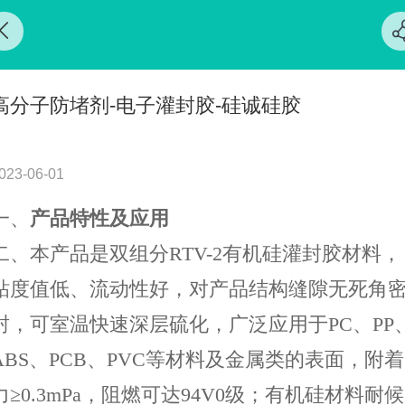
高分子防堵剂-电子灌封胶-硅诚硅胶
023-06-01
一、
产品特性
及应用
二、
本产品
是双组分
RTV-2
有机硅灌封胶
材料
，
粘度值低、流动性好，对产品结构缝隙无死角
封，
可
室温
快速
深层
硫化，广泛
应用于
PC
、
PP
ABS
、
PCB
、
PVC
等材料及金属类的表面
，
附着
力
≥
0.3mPa
，阻燃可达
94V0
级；有机硅材料耐候