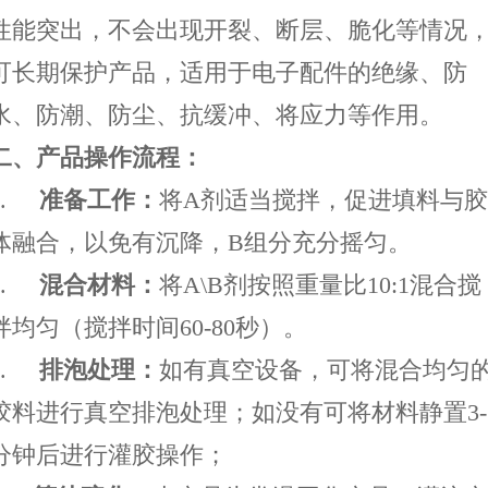
性能突出，不会出现开裂、断层、脆化等情况
可长期保护产品，
适用于电子配件
的
绝缘、防
水
、防潮、防尘、抗缓冲、将应力等作用
。
二
、
产品操作流程
：
1.
准备工作：
将
A
剂适当搅拌
，
促进填料与胶
体融合，以免有沉降
，
B
组分充分摇匀
。
2.
混合材料：
将
A\B
剂按照重量比
10:1
混合搅
拌均匀（搅拌时间
60-80
秒）
。
3.
排泡处理：
如有真空设备，可将混合均匀
胶料进行真空排泡处理；如没有可将材料静置
3
分钟后进行灌胶操作；